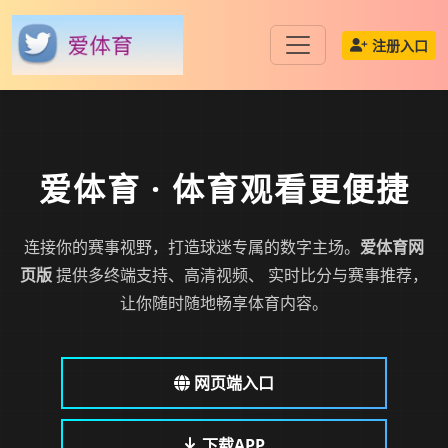
注册入口
爱体育
· 体育观看更便捷
连接你的赛事视野，打造球迷专属的数字主场。
爱体育网
页版
提供多终端支持、高清视频、 实时比分与赛事推荐，
让你随时随地畅享体育内容。
网页端入口
下载APP