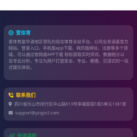
爱体育
爱体育是华语地区领先的综合体育全站平台，公司业务涵盖官方
网站、登录入口、手机版app下载、网页版网址、注册等多个领
域，可以通过官网或APP下载 轻松获取实时资讯、数据统计以
及专业分析，专注为用户打造安全、专业、便捷、沉浸式的一站
式娱乐体验。
联系我们
四川省乐山市闵行区中山路613号幸福家园1栋5单元1381室
support@yzqjscl.com
快速导航