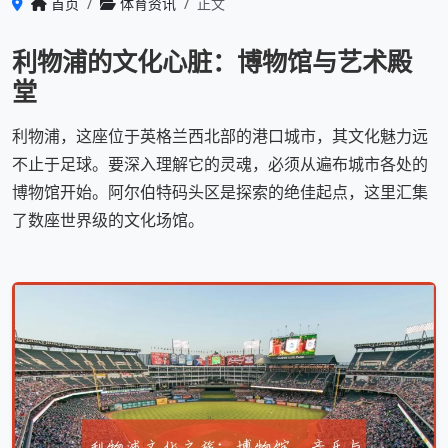
首页
体育资讯
正文
利物浦的文化心脏：博物馆与艺术殿
堂
利物浦，这座位于英格兰西北部的港口城市，其文化魅力远
不止于足球。要深入理解它的灵魂，必须从遍布城市各处的
博物馆开始。阿尔伯特码头区是探索的绝佳起点，这里汇集
了数座世界级的文化场馆。