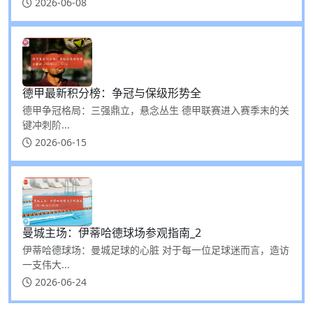
2026-06-08
德甲最新积分榜：争冠与保级形势全
德甲争冠格局：三强鼎立，悬念丛生 德甲联赛进入赛季末的关
键冲刺阶...
2026-06-15
曼城主场：伊蒂哈德球场参观指南_2
伊蒂哈德球场：曼城足球的心脏 对于每一位足球迷而言，造访
一支伟大...
2026-06-24